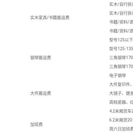
实木/自行拆
实木/自行拆
实木家具/书籍搬运费
书籍/资料/酒
书籍/资料/酒
型号125以下
型号125-13
钢琴搬运费
三角钢琴17
三角钢琴17
电子钢琴
大件复印件、
大件搬运费
大镜子、健身器
高档瓷器、红
4.2米厢货车20
6.2米厢货20:0
加班费
周六日加班