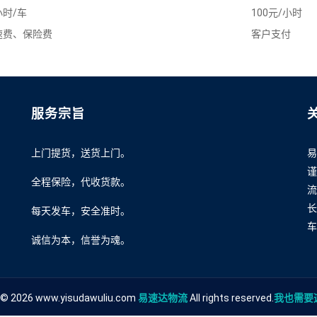
时/车
100元/小时
速费、保险费
客户支付
服务宗旨
上门提货，送货上门。
易
谨
全程保险，代收货款。
流
长
每天发车，安全准时。
车
诚信为本，信誉为魂。
 © 2026 www.yisudawuliu.com
易速达物流
All rights reserved.
我也需要