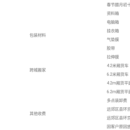
春节腊月初
资料箱
电脑箱
挂衣箱
包装材料
气垫膜
胶带
拉伸膜
4.2米厢货车
跨城搬家
6.2米厢货车
4.2m厢货
6.2m厢货
多点装卸费
远郊区县环京
其他收费
远郊区县环京
因客户原因